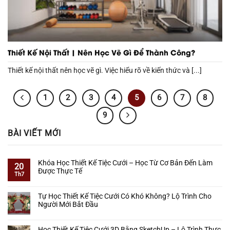
Thiết Kế Nội Thất | Nên Học Vẽ Gì Để Thành Công?
Thiết kế nội thất nên học vẽ gì. Việc hiểu rõ về kiến thức và [...]
1
2
3
4
5
6
7
8
9
BÀI VIẾT MỚI
Khóa Học Thiết Kế Tiệc Cưới – Học Từ Cơ Bản Đến Làm
20
Được Thực Tế
Th7
Không
có
Tự Học Thiết Kế Tiệc Cưới Có Khó Không? Lộ Trình Cho
bình
Người Mới Bắt Đầu
luận
ở
Không
Khóa
có
Học Thiết Kế Tiệc Cưới 3D Bằng SketchUp – Lộ Trình Thực