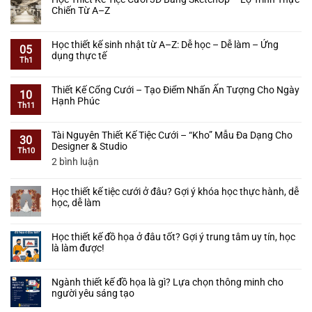
Học
bình
Chiến Từ A–Z
Thiết
luận
Kế
ở
Không
Tiệc
Tự
có
Học thiết kế sinh nhật từ A–Z: Dễ học – Dễ làm – Ứng
Cưới
Học
bình
05
dụng thực tế
–
Thiết
luận
Th1
Học
Kế
ở
Không
Từ
Tiệc
Học
có
Cơ
Thiết Kế Cổng Cưới – Tạo Điểm Nhấn Ấn Tượng Cho Ngày
Cưới
Thiết
bình
10
Bản
Hạnh Phúc
Có
Kế
luận
Th11
Đến
Khó
Tiệc
ở
Không
Làm
Không?
Cưới
Học
có
Được
Lộ
Tài Nguyên Thiết Kế Tiệc Cưới – “Kho” Mẫu Đa Dạng Cho
3D
thiết
bình
30
Thực
Trình
Designer & Studio
Bằng
kế
luận
Th10
Tế
Cho
SketchUp
sinh
ở
ở
2 bình luận
Người
–
nhật
Thiết
Tài
Mới
Lộ
từ
Kế
Nguyên
Bắt
Trình
Học thiết kế tiệc cưới ở đâu? Gợi ý khóa học thực hành, dễ
A–
Cổng
Thiết
Đầu
Thực
học, dễ làm
Z:
Cưới
Kế
Chiến
Dễ
–
Tiệc
Không
Từ
học
Tạo
Cưới
có
A–
–
Học thiết kế đồ họa ở đâu tốt? Gợi ý trung tâm uy tín, học
Điểm
–
bình
Z
Dễ
là làm được!
Nhấn
“Kho”
luận
làm
Ấn
ở
Mẫu
Không
–
Tượng
Học
Đa
có
Ứng
Cho
Ngành thiết kế đồ họa là gì? Lựa chọn thông minh cho
thiết
Dạng
bình
dụng
Ngày
người yêu sáng tạo
kế
Cho
luận
thực
Hạnh
tiệc
Designer
ở
Không