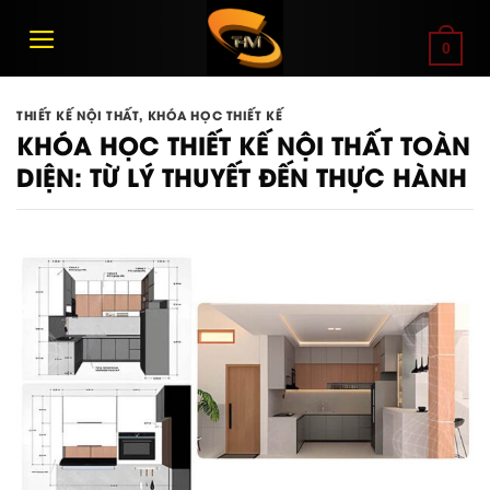
Bỏ
qua
0
nội
dung
THIẾT KẾ NỘI THẤT
,
KHÓA HỌC THIẾT KẾ
KHÓA HỌC THIẾT KẾ NỘI THẤT TOÀN
DIỆN: TỪ LÝ THUYẾT ĐẾN THỰC HÀNH