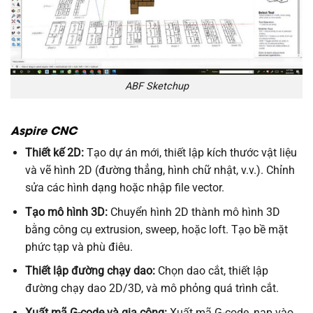
ABF Sketchup
Aspire CNC
Thiết kế 2D:
Tạo dự án mới, thiết lập kích thước vật liệu
và vẽ hình 2D (đường thẳng, hình chữ nhật, v.v.). Chỉnh
sửa các hình dạng hoặc nhập file vector.
Tạo mô hình 3D:
Chuyển hình 2D thành mô hình 3D
bằng công cụ extrusion, sweep, hoặc loft. Tạo bề mặt
phức tạp và phù điêu.
Thiết lập đường chạy dao:
Chọn dao cắt, thiết lập
đường chạy dao 2D/3D, và mô phỏng quá trình cắt.
Xuất mã G-code và gia công:
Xuất mã G-code, nạp vào