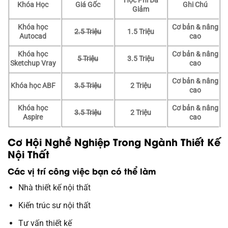
Học Phí Đã
Khóa Học
Giá Gốc
Ghi Chú
Giảm
Khóa học
Cơ bản & nâng
2.5 Triệu
1.5 Triệu
Autocad
cao
Khóa học
Cơ bản & nâng
5 Triệu
3.5 Triệu
Sketchup Vray
cao
Cơ bản & nâng
Khóa học ABF
3.5 Triệu
2 Triệu
cao
Khóa học
Cơ bản & nâng
3.5 Triệu
2 Triệu
Aspire
cao
Cơ Hội Nghề Nghiệp Trong Ngành Thiết Kế
Nội Thất
Các vị trí công việc bạn có thể làm
Nhà thiết kế nội thất
Kiến trúc sư nội thất
Tư vấn thiết kế