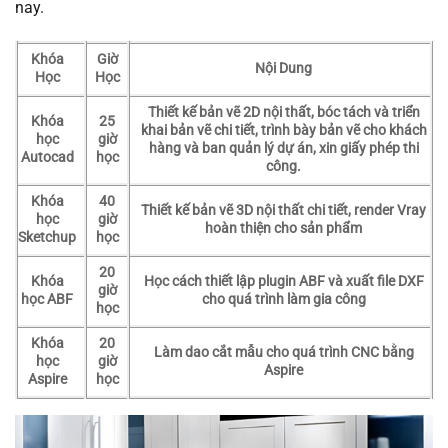
nay.
Khóa
Giờ
Nội Dung
Học
Học
Thiết kế bản vẽ 2D nội thất, bóc tách và triển
Khóa
25
khai bản vẽ chi tiết, trình bày bản vẽ cho khách
học
giờ
hàng và ban quản lý dự án, xin giấy phép thi
Autocad
học
công.
Khóa
40
Thiết kế bản vẽ 3D nội thất chi tiết, render Vray
học
giờ
hoàn thiện cho sản phẩm
Sketchup
học
20
Khóa
Học cách thiết lập plugin ABF và xuất file DXF
giờ
học ABF
cho quá trình làm gia công
học
Khóa
20
Làm dao cắt mẫu cho quá trình CNC bằng
học
giờ
Aspire
Aspire
học