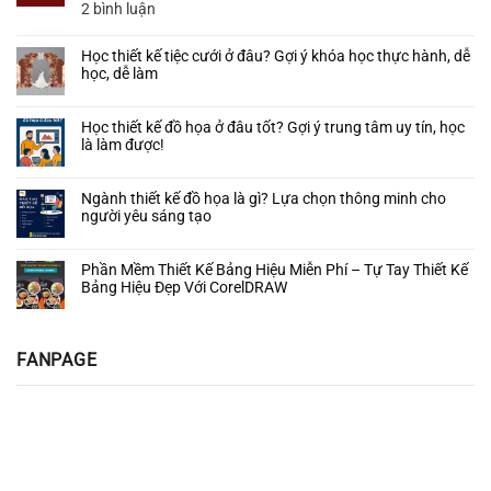
Tế
Cho
SketchUp
sinh
ở
ở
2 bình luận
Người
–
nhật
Thiết
Tài
Mới
Lộ
từ
Kế
Nguyên
Bắt
Trình
Học thiết kế tiệc cưới ở đâu? Gợi ý khóa học thực hành, dễ
A–
Cổng
Thiết
Đầu
Thực
học, dễ làm
Z:
Cưới
Kế
Chiến
Dễ
–
Tiệc
Không
Từ
học
Tạo
Cưới
có
A–
–
Học thiết kế đồ họa ở đâu tốt? Gợi ý trung tâm uy tín, học
Điểm
–
bình
Z
Dễ
là làm được!
Nhấn
“Kho”
luận
làm
Ấn
ở
Mẫu
Không
–
Tượng
Học
Đa
có
Ứng
Cho
Ngành thiết kế đồ họa là gì? Lựa chọn thông minh cho
thiết
Dạng
bình
dụng
Ngày
người yêu sáng tạo
kế
Cho
luận
thực
Hạnh
tiệc
Designer
ở
Không
tế
Phúc
cưới
&
Học
có
Phần Mềm Thiết Kế Bảng Hiệu Miễn Phí – Tự Tay Thiết Kế
ở
Studio
thiết
bình
Bảng Hiệu Đẹp Với CorelDRAW
đâu?
kế
luận
Gợi
đồ
ở
Không
ý
họa
Ngành
có
khóa
ở
thiết
bình
FANPAGE
học
đâu
kế
luận
thực
tốt?
đồ
ở
hành,
Gợi
họa
Phần
dễ
ý
là
Mềm
học,
trung
gì?
Thiết
dễ
tâm
Lựa
Kế
làm
uy
chọn
Bảng
tín,
thông
Hiệu