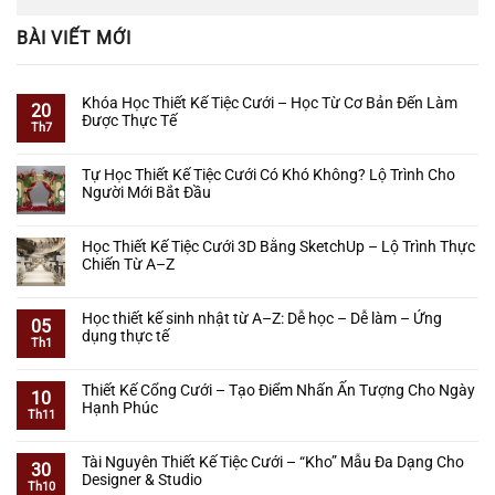
BÀI VIẾT MỚI
Khóa Học Thiết Kế Tiệc Cưới – Học Từ Cơ Bản Đến Làm
20
Được Thực Tế
Th7
Không
có
Tự Học Thiết Kế Tiệc Cưới Có Khó Không? Lộ Trình Cho
bình
Người Mới Bắt Đầu
luận
ở
Không
Khóa
có
Học Thiết Kế Tiệc Cưới 3D Bằng SketchUp – Lộ Trình Thực
Học
bình
Chiến Từ A–Z
Thiết
luận
Kế
ở
Không
Tiệc
Tự
có
Học thiết kế sinh nhật từ A–Z: Dễ học – Dễ làm – Ứng
Cưới
Học
bình
05
dụng thực tế
–
Thiết
luận
Th1
Học
Kế
ở
Không
Từ
Tiệc
Học
có
Cơ
Thiết Kế Cổng Cưới – Tạo Điểm Nhấn Ấn Tượng Cho Ngày
Cưới
Thiết
bình
10
Bản
Hạnh Phúc
Có
Kế
luận
Th11
Đến
Khó
Tiệc
ở
Không
Làm
Không?
Cưới
Học
có
Được
Lộ
Tài Nguyên Thiết Kế Tiệc Cưới – “Kho” Mẫu Đa Dạng Cho
3D
thiết
bình
30
Thực
Trình
Designer & Studio
Bằng
kế
luận
Th10