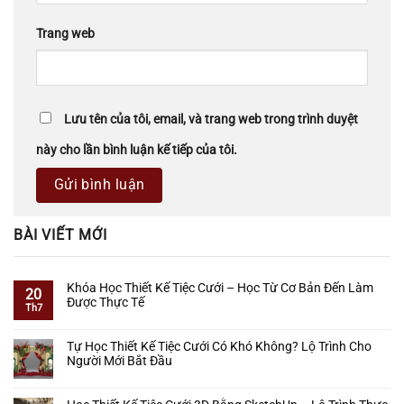
Trang web
Lưu tên của tôi, email, và trang web trong trình duyệt
này cho lần bình luận kế tiếp của tôi.
BÀI VIẾT MỚI
Khóa Học Thiết Kế Tiệc Cưới – Học Từ Cơ Bản Đến Làm
20
Được Thực Tế
Th7
Không
có
Tự Học Thiết Kế Tiệc Cưới Có Khó Không? Lộ Trình Cho
bình
Người Mới Bắt Đầu
luận
ở
Không
Khóa
có