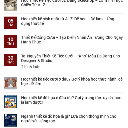
Học Thiết Kế Tiệc Cưới 3D Bằng SketchUp – Lộ Trình Thực
Học
bình
Chiến Từ A–Z
Thiết
luận
Kế
ở
Không
Tiệc
Tự
có
Học thiết kế sinh nhật từ A–Z: Dễ học – Dễ làm – Ứng
Cưới
Học
bình
05
dụng thực tế
–
Thiết
luận
Th1
Học
Kế
ở
Không
Từ
Tiệc
Học
có
Cơ
Thiết Kế Cổng Cưới – Tạo Điểm Nhấn Ấn Tượng Cho Ngày
Cưới
Thiết
bình
10
Bản
Hạnh Phúc
Có
Kế
luận
Th11
Đến
Khó
Tiệc
ở
Không
Làm
Không?
Cưới
Học
có
Được
Lộ
Tài Nguyên Thiết Kế Tiệc Cưới – “Kho” Mẫu Đa Dạng Cho
3D
thiết
bình
30
Thực
Trình
Designer & Studio
Bằng
kế
luận
Th10
Tế
Cho
SketchUp
sinh
ở
ở
2 bình luận
Người
–
nhật
Thiết
Tài
Mới
Lộ
từ
Kế
Nguyên
Bắt
Trình
Học thiết kế tiệc cưới ở đâu? Gợi ý khóa học thực hành, dễ
A–
Cổng
Thiết
Đầu
Thực
học, dễ làm
Z:
Cưới
Kế
Chiến
Dễ
–
Tiệc
Không
Từ
học
Tạo
Cưới
có
A–
–
Học thiết kế đồ họa ở đâu tốt? Gợi ý trung tâm uy tín, học
Điểm
–
bình
Z
Dễ
là làm được!
Nhấn
“Kho”
luận
làm
Ấn
ở
Mẫu
Không
–
Tượng
Học
Đa
có
Ứng
Cho
Ngành thiết kế đồ họa là gì? Lựa chọn thông minh cho
thiết
Dạng
bình
dụng
Ngày
người yêu sáng tạo
kế
Cho
luận
thực
Hạnh
tiệc
Designer
ở
Không