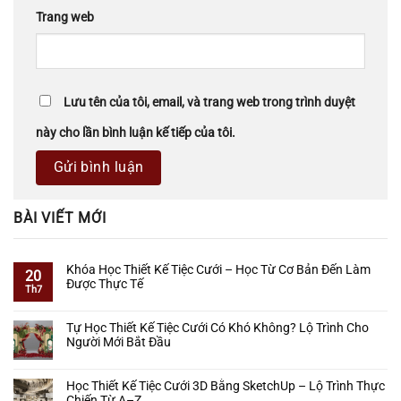
Trang web
Lưu tên của tôi, email, và trang web trong trình duyệt
này cho lần bình luận kế tiếp của tôi.
BÀI VIẾT MỚI
Khóa Học Thiết Kế Tiệc Cưới – Học Từ Cơ Bản Đến Làm
20
Được Thực Tế
Th7
Không
có
Tự Học Thiết Kế Tiệc Cưới Có Khó Không? Lộ Trình Cho
bình
Người Mới Bắt Đầu
luận
ở
Không
Khóa
có
Học Thiết Kế Tiệc Cưới 3D Bằng SketchUp – Lộ Trình Thực
Học
bình
Chiến Từ A–Z