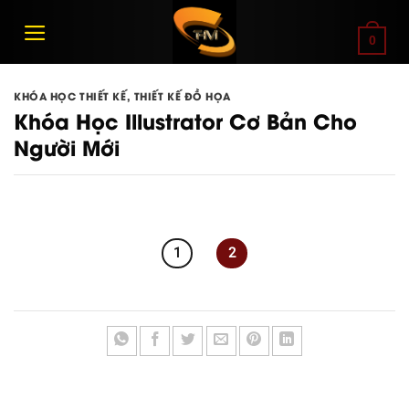
Bỏ
qua
0
nội
dung
KHÓA HỌC THIẾT KẾ
,
THIẾT KẾ ĐỒ HỌA
Khóa Học Illustrator Cơ Bản Cho
Người Mới
1
2