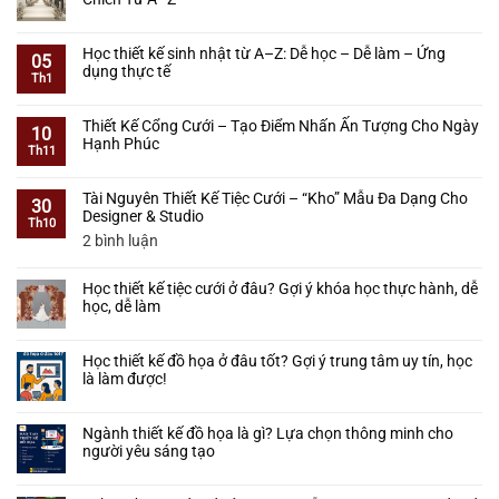
Thiết
luận
Kế
ở
Không
Tiệc
Tự
có
Học thiết kế sinh nhật từ A–Z: Dễ học – Dễ làm – Ứng
Cưới
Học
bình
05
dụng thực tế
–
Thiết
luận
Th1
Học
Kế
ở
Không
Từ
Tiệc
Học
có
Cơ
Thiết Kế Cổng Cưới – Tạo Điểm Nhấn Ấn Tượng Cho Ngày
Cưới
Thiết
bình
10
Bản
Hạnh Phúc
Có
Kế
luận
Th11
Đến
Khó
Tiệc
ở
Không
Làm
Không?
Cưới
Học
có
Được
Lộ
Tài Nguyên Thiết Kế Tiệc Cưới – “Kho” Mẫu Đa Dạng Cho
3D
thiết
bình
30
Thực
Trình
Designer & Studio
Bằng
kế
luận
Th10
Tế
Cho
SketchUp
sinh
ở
ở
2 bình luận
Người
–
nhật
Thiết
Tài
Mới
Lộ
từ
Kế
Nguyên
Bắt
Trình
Học thiết kế tiệc cưới ở đâu? Gợi ý khóa học thực hành, dễ
A–
Cổng
Thiết
Đầu
Thực
học, dễ làm
Z:
Cưới
Kế
Chiến
Dễ
–
Tiệc
Không
Từ
học
Tạo
Cưới
có
A–
–
Học thiết kế đồ họa ở đâu tốt? Gợi ý trung tâm uy tín, học
Điểm
–
bình
Z
Dễ
là làm được!
Nhấn
“Kho”
luận
làm
Ấn
ở
Mẫu
Không
–
Tượng
Học
Đa
có
Ứng
Cho
Ngành thiết kế đồ họa là gì? Lựa chọn thông minh cho
thiết
Dạng
bình
dụng
Ngày
người yêu sáng tạo
kế
Cho
luận
thực
Hạnh
tiệc
Designer
ở
Không
tế
Phúc
cưới
&
Học
có