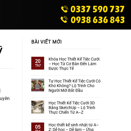
BÀI VIẾT MỚI
ỹ
Khóa Học Thiết Kế Tiệc Cưới
20
– Học Từ Cơ Bản Đến Làm
Th7
Được Thực Tế
Không
có
Tự Học Thiết Kế Tiệc Cưới Có
bình
Khó Không? Lộ Trình Cho
luận
Người Mới Bắt Đầu
í
ở
Không
Khóa
huyên
có
Học
Học Thiết Kế Tiệc Cưới 3D
bình
Thiết
Bằng SketchUp – Lộ Trình
luận
Kế
Thực Chiến Từ A–Z
ở
Tiệc
Không
Tự
Cưới
có
Học
Học thiết kế sinh nhật từ A–
–
05
bình
Thiết
Z: Dễ học – Dễ làm – Ứng
Học