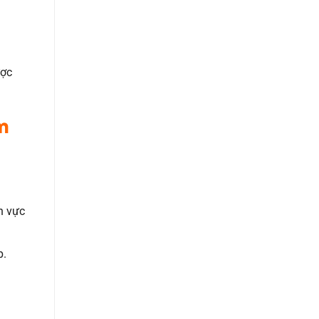
ược
m
h vực
p.