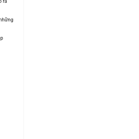
o ra
 những
áp