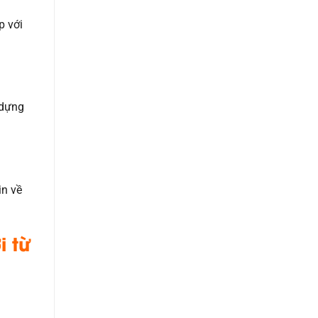
p với
 dựng
in về
i từ