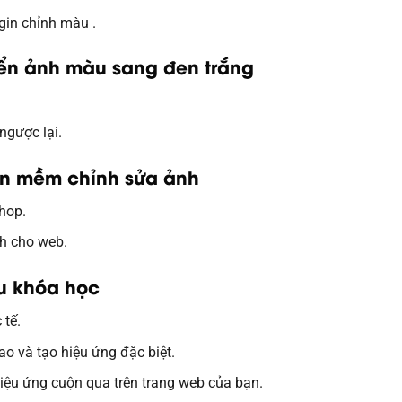
gin chỉnh màu .
yển ảnh màu sang đen trắng
ngược lại.
hần mềm chỉnh sửa ảnh
hop.
nh cho web.
au khóa học
 tế.
o và tạo hiệu ứng đặc biệt.
hiệu ứng cuộn qua trên trang web của bạn.