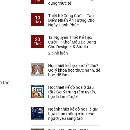
Th1
luận
Kế
dụng thực tế
Từ
ở
Tiệc
Cơ
Không
Học
Cưới
Bản
có
Thiết
Thiết Kế Cổng Cưới – Tạo
Có
10
Đến
bình
Kế
Điểm Nhấn Ấn Tượng Cho
Khó
Th11
Làm
luận
Tiệc
Ngày Hạnh Phúc
Không?
Được
ở
Cưới
Lộ
Không
Thực
Học
3D
Trình
có
Tế
thiết
Tài Nguyên Thiết Kế Tiệc
Bằng
30
Cho
bình
kế
Cưới – “Kho” Mẫu Đa Dạng
SketchUp
Th10
Người
luận
sinh
Cho Designer & Studio
–
Mới
ở
nhật
Lộ
ở
2 bình luận
Bắt
Thiết
từ
Trình
Tài
Đầu
Kế
A–
Thực
Nguyên
Cổng
Z:
Học thiết kế tiệc cưới ở đâu?
Chiến
Thiết
Cưới
Dễ
Gợi ý khóa học thực hành, dễ
Từ
Kế
–
học
học, dễ làm
A–
Tiệc
Tạo
–
Z
Cưới
Không
Điểm
o tác
Dễ
–
có
Nhấn
Học thiết kế đồ họa ở đâu
làm
“Kho”
bình
Ấn
tốt? Gợi ý trung tâm uy tín,
–
Mẫu
luận
Tượng
học là làm được!
Ứng
ở
Đa
Cho
dụng
Không
Học
Dạng
Ngày
thực
có
thiết
Cho
Ngành thiết kế đồ họa là gì?
Hạnh
tế
bình
kế
Designer
Lựa chọn thông minh cho
Phúc
luận
tiệc
&
người yêu sáng tạo
ở
cưới
Studio
Không
Học
ở
có