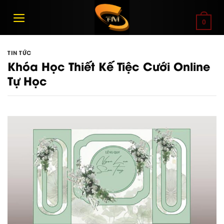
Bỏ
qua
0
nội
dung
TIN TỨC
Khóa Học Thiết Kế Tiệc Cưới Online
Tự Học