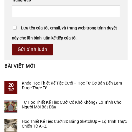
Trang web
Lưu tên của tôi, email, và trang web trong trình duyệt
này cho lần bình luận kế tiếp của tôi.
BÀI VIẾT MỚI
Khóa Học Thiết Kế Tiệc Cưới – Học Từ Cơ Bản Đến Làm
20
Được Thực Tế
Th7
Không
có
Tự Học Thiết Kế Tiệc Cưới Có Khó Không? Lộ Trình Cho
bình
Người Mới Bắt Đầu
luận
ở
Không
Khóa
có
Học Thiết Kế Tiệc Cưới 3D Bằng SketchUp – Lộ Trình Thực
Học
bình
Chiến Từ A–Z
Thiết
luận
Kế
ở