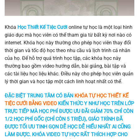
Khóa
Học Thiết Kế Tiệc Cưới
online tự học là một loại hình
giáo dục mà học viên có thể tham gia từ bất kỳ nơi nào có
internet. Khóa học này thường cho phép học viên thay đổi
thời gian và tốc độ học theo nhu cầu và lịch trình cá nhân
của họ. Để hỗ trợ quá trình học tập, các khóa học này
thường bao gồm video hướng dẫn, bài giảng, bài tập và
các tài liệu học liệu khác. Điều này cho phép học viên quản
lý thời gian và học tập một cách linh hoạt nhất có thể.
ĐẶC BIỆT TRUNG TÂM CÓ BÁN
KHÓA TỰ HỌC THIẾT KẾ
TIỆC CƯỚI BẰNG VIDEO
KIẾN THỨC Y NHƯ HỌC TRÊN LỚP
TRỰC TIẾP MÀ HỌC PHÍ ĐƯỢC ƯU ĐÃI GIẢM 70% CHỈ CÒN
1/2 HỌC PHÍ GỐC (CHỈ CÒN 5 TRIỆU), GIÁO TRÌNH ĐÃ
ĐƯỢC TỐI ƯU TINH GỌN DỄ HỌC DỄ HIỂU NHẤT AI CŨNG
LÀM ĐƯỢC. KHÓA VIDEO TỰ HỌC RẤT THÍCH HỢP CHO