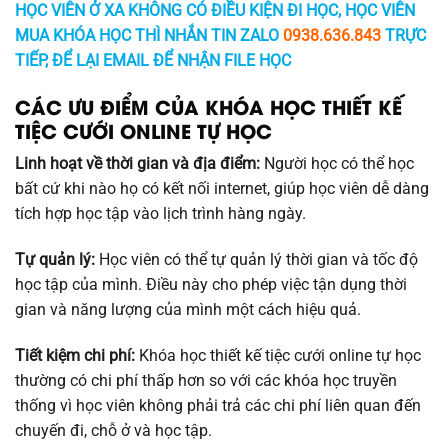
HỌC VIÊN Ở XA KHÔNG CÓ ĐIỀU KIỆN ĐI HỌC, HỌC VIÊN
MUA KHÓA HỌC THÌ NHẮN TIN ZALO
0938.636.843
TRỰC
TIẾP, ĐỂ LẠI EMAIL ĐỂ NHẬN FILE HỌC
CÁC ƯU ĐIỂM CỦA KHÓA HỌC THIẾT KẾ
TIỆC CƯỚI ONLINE TỰ HỌC
Linh hoạt về thời gian và địa điểm:
Người học có thể học
bất cứ khi nào họ có kết nối internet, giúp học viên dễ dàng
tích hợp học tập vào lịch trình hàng ngày.
Tự quản lý:
Học viên có thể tự quản lý thời gian và tốc độ
học tập của mình. Điều này cho phép việc tận dụng thời
gian và năng lượng của mình một cách hiệu quả.
Tiết kiệm chi phí:
Khóa học thiết kế tiệc cưới online tự học
thường có chi phí thấp hơn so với các khóa học truyền
thống vì học viên không phải trả các chi phí liên quan đến
chuyến đi, chỗ ở và học tập.