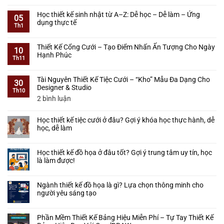
Không
Tiệc
Tự
có
Học thiết kế sinh nhật từ A–Z: Dễ học – Dễ làm – Ứng
Cưới
Học
bình
05
dụng thực tế
–
Thiết
luận
Th1
Học
Kế
ở
Không
Từ
Tiệc
Học
có
Cơ
Thiết Kế Cổng Cưới – Tạo Điểm Nhấn Ấn Tượng Cho Ngày
Cưới
Thiết
bình
10
Bản
Hạnh Phúc
Có
Kế
luận
Th11
Đến
Khó
Tiệc
ở
Không
Làm
Không?
Cưới
Học
có
Được
Lộ
Tài Nguyên Thiết Kế Tiệc Cưới – “Kho” Mẫu Đa Dạng Cho
3D
thiết
bình
30
Thực
Trình
Designer & Studio
Bằng
kế
luận
Th10
Tế
Cho
SketchUp
sinh
ở
ở
2 bình luận
Người
–
nhật
Thiết
Tài
Mới
Lộ
từ
Kế
Nguyên
Bắt
Trình
Học thiết kế tiệc cưới ở đâu? Gợi ý khóa học thực hành, dễ
A–
Cổng
Thiết
Đầu
Thực
học, dễ làm
Z:
Cưới
Kế
Chiến
Dễ
–
Tiệc
Không
Từ
học
Tạo
Cưới
có
A–
–
Học thiết kế đồ họa ở đâu tốt? Gợi ý trung tâm uy tín, học
Điểm
–
bình
Z
Dễ
là làm được!
Nhấn
“Kho”
luận
làm
Ấn
ở
Mẫu
Không
–
Tượng
Học
Đa
có
Ứng
Cho
Ngành thiết kế đồ họa là gì? Lựa chọn thông minh cho
thiết
Dạng
bình
dụng
Ngày
người yêu sáng tạo
kế
Cho
luận
thực
Hạnh
tiệc
Designer
ở
Không
tế
Phúc
cưới
&
Học
có
Phần Mềm Thiết Kế Bảng Hiệu Miễn Phí – Tự Tay Thiết Kế
ở
Studio
thiết
bình