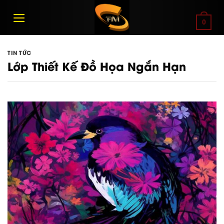
Bỏ
qua
0
nội
dung
TIN TỨC
Lớp Thiết Kế Đồ Họa Ngắn Hạn