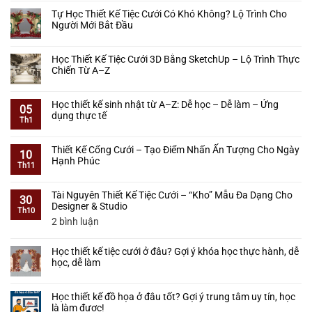
có
Tự Học Thiết Kế Tiệc Cưới Có Khó Không? Lộ Trình Cho
bình
Người Mới Bắt Đầu
luận
ở
Không
Khóa
có
Học Thiết Kế Tiệc Cưới 3D Bằng SketchUp – Lộ Trình Thực
Học
bình
Chiến Từ A–Z
Thiết
luận
Kế
ở
Không
Tiệc
Tự
có
Học thiết kế sinh nhật từ A–Z: Dễ học – Dễ làm – Ứng
Cưới
Học
bình
05
dụng thực tế
–
Thiết
luận
Th1
Học
Kế
ở
Không
Từ
Tiệc
Học
có
Cơ
Thiết Kế Cổng Cưới – Tạo Điểm Nhấn Ấn Tượng Cho Ngày
Cưới
Thiết
bình
10
Bản
Hạnh Phúc
Có
Kế
luận
Th11
Đến
Khó
Tiệc
ở
Không
Làm
Không?
Cưới
Học
có
Được
Lộ
Tài Nguyên Thiết Kế Tiệc Cưới – “Kho” Mẫu Đa Dạng Cho
3D
thiết
bình
30
Thực
Trình
Designer & Studio
Bằng
kế
luận
Th10
Tế
Cho
SketchUp
sinh
ở
ở
2 bình luận
Người
–
nhật
Thiết
Tài
Mới
Lộ
từ
Kế
Nguyên
Bắt
Trình
Học thiết kế tiệc cưới ở đâu? Gợi ý khóa học thực hành, dễ
A–
Cổng
Thiết
Đầu
Thực
học, dễ làm
Z:
Cưới
Kế
Chiến
Dễ
–
Tiệc
Không
Từ
học
Tạo
Cưới
có
A–
–
Học thiết kế đồ họa ở đâu tốt? Gợi ý trung tâm uy tín, học
Điểm
–
bình
Z
Dễ
là làm được!
Nhấn
“Kho”
luận