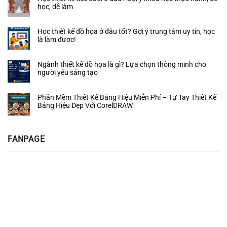
Thiết
Đầu
Thực
học, dễ làm
Z:
Cưới
Kế
Chiến
Dễ
–
Tiệc
Không
Từ
học
Tạo
Cưới
có
A–
–
Học thiết kế đồ họa ở đâu tốt? Gợi ý trung tâm uy tín, học
Điểm
–
bình
Z
Dễ
là làm được!
Nhấn
“Kho”
luận
làm
Ấn
ở
Mẫu
Không
–
Tượng
Học
Đa
có
Ứng
Cho
Ngành thiết kế đồ họa là gì? Lựa chọn thông minh cho
thiết
Dạng
bình
dụng
Ngày
người yêu sáng tạo
kế
Cho
luận
thực
Hạnh
tiệc
Designer
ở
Không
tế
Phúc
cưới
&
Học
có
Phần Mềm Thiết Kế Bảng Hiệu Miễn Phí – Tự Tay Thiết Kế
ở
Studio
thiết
bình
Bảng Hiệu Đẹp Với CorelDRAW
đâu?
kế
luận
Gợi
đồ
ở
Không
ý
họa
Ngành
có
khóa
ở
thiết
bình
FANPAGE
học
đâu
kế
luận
thực
tốt?
đồ
ở
hành,
Gợi
họa
Phần
dễ
ý
là
Mềm
học,
trung
gì?
Thiết
dễ
tâm
Lựa
Kế
làm
uy
chọn
Bảng
tín,
thông
Hiệu
học
minh
Miễn
là
cho
Phí
làm
người
–