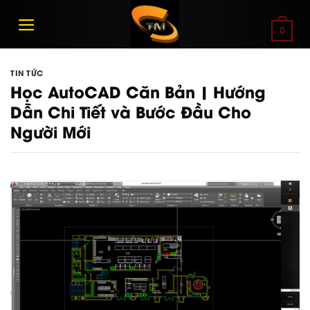
Bỏ
qua
0
nội
dung
TIN TỨC
Học AutoCAD Căn Bản | Hướng
Dẫn Chi Tiết và Bước Đầu Cho
Người Mới