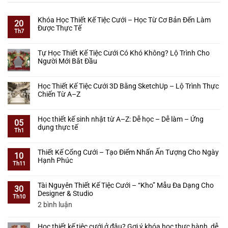
Khóa Học Thiết Kế Tiệc Cưới – Học Từ Cơ Bản Đến Làm
20
Được Thực Tế
Th7
Không
có
Tự Học Thiết Kế Tiệc Cưới Có Khó Không? Lộ Trình Cho
bình
Người Mới Bắt Đầu
luận
ở
Không
Khóa
có
Học Thiết Kế Tiệc Cưới 3D Bằng SketchUp – Lộ Trình Thực
Học
bình
Chiến Từ A–Z
Thiết
luận
Kế
ở
Không
Tiệc
Tự
có
Học thiết kế sinh nhật từ A–Z: Dễ học – Dễ làm – Ứng
Cưới
Học
bình
05
dụng thực tế
–
Thiết
luận
Th1
Học
Kế
ở
Không
Từ
Tiệc
Học
có
Cơ
Thiết Kế Cổng Cưới – Tạo Điểm Nhấn Ấn Tượng Cho Ngày
Cưới
Thiết
bình
10
Bản
Hạnh Phúc
Có
Kế
luận
Th11
Đến
Khó
Tiệc
ở
Không
Làm
Không?
Cưới
Học
có
Được
Lộ
Tài Nguyên Thiết Kế Tiệc Cưới – “Kho” Mẫu Đa Dạng Cho
3D
thiết
bình
30
Thực
Trình
Designer & Studio
Bằng
kế
luận
Th10
Tế
Cho
SketchUp
sinh
ở
ở
2 bình luận
Người
–
nhật
Thiết
Tài
Mới
Lộ
từ
Kế
Nguyên
Bắt
Trình
Học thiết kế tiệc cưới ở đâu? Gợi ý khóa học thực hành, dễ
A–
Cổng