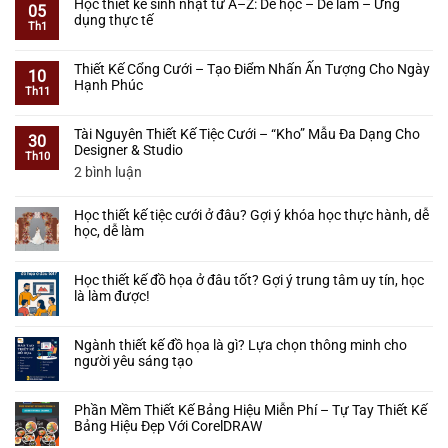
Học thiết kế sinh nhật từ A–Z: Dễ học – Dễ làm – Ứng
Cưới
Học
bình
05
dụng thực tế
–
Thiết
luận
Th1
Học
Kế
ở
Không
Từ
Tiệc
Học
có
Cơ
Thiết Kế Cổng Cưới – Tạo Điểm Nhấn Ấn Tượng Cho Ngày
Cưới
Thiết
bình
10
Bản
Hạnh Phúc
Có
Kế
luận
Th11
Đến
Khó
Tiệc
ở
Không
Làm
Không?
Cưới
Học
có
Được
Lộ
Tài Nguyên Thiết Kế Tiệc Cưới – “Kho” Mẫu Đa Dạng Cho
3D
thiết
bình
30
Thực
Trình
Designer & Studio
Bằng
kế
luận
Th10
Tế
Cho
SketchUp
sinh
ở
ở
2 bình luận
Người
–
nhật
Thiết
Tài
Mới
Lộ
từ
Kế
Nguyên
Bắt
Trình
Học thiết kế tiệc cưới ở đâu? Gợi ý khóa học thực hành, dễ
A–
Cổng
Thiết
Đầu
Thực
học, dễ làm
Z:
Cưới
Kế
Chiến
Dễ
–
Tiệc
Không
Từ
học
Tạo
Cưới
có
A–
–
Học thiết kế đồ họa ở đâu tốt? Gợi ý trung tâm uy tín, học
Điểm
–
bình
Z
Dễ
là làm được!
Nhấn
“Kho”
luận
làm
Ấn
ở
Mẫu
Không
–
Tượng
Học
Đa
có
Ứng
Cho
Ngành thiết kế đồ họa là gì? Lựa chọn thông minh cho
thiết
Dạng
bình
dụng
Ngày
người yêu sáng tạo
kế
Cho
luận
thực
Hạnh
tiệc
Designer
ở
Không
tế
Phúc
cưới
&
Học
có
Phần Mềm Thiết Kế Bảng Hiệu Miễn Phí – Tự Tay Thiết Kế
ở
Studio
thiết
bình
Bảng Hiệu Đẹp Với CorelDRAW
đâu?
kế
luận
Gợi
đồ
ở
Không