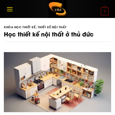
Bỏ
qua
0
nội
dung
KHÓA HỌC THIẾT KẾ
,
THIẾT KẾ NỘI THẤT
Học thiết kế nội thất ở thủ đức