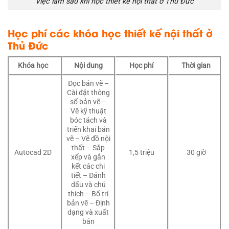
Việc làm sau khi học thiết kế nội thất ở Thủ Đức
Học phí các khóa
học thiết kế nội thất ở
Thủ Đức
Khóa học
Nội dung
Học phí
Thời gian
Đọc bản vẽ –
Cài đặt thông
số bản vẽ –
Vẽ kỹ thuật
bóc tách và
triển khai bản
vẽ – Vẽ đồ nội
thất – Sắp
1,5 triệu
30 giờ
Autocad 2D
xếp và gắn
kết các chi
tiết – Đánh
dấu và chú
thích – Bố trí
bản vẽ – Định
dạng và xuất
bản