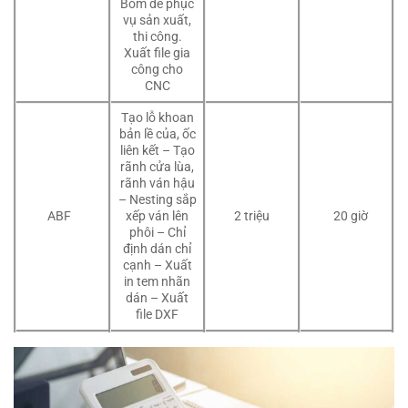
Bom để phục
vụ sản xuất,
thi công.
Xuất file gia
công cho
CNC
Tạo lỗ khoan
bản lề của, ốc
liên kết – Tạo
rãnh cửa lùa,
rãnh ván hậu
– Nesting sắp
xếp ván lên
2 triệu
20 giờ
ABF
phôi – Chỉ
định dán chỉ
cạnh – Xuất
in tem nhãn
dán – Xuất
file DXF