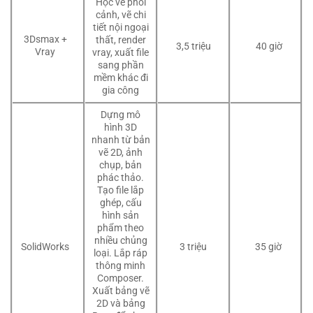
Học vẽ phối
cảnh, vẽ chi
tiết nội ngoại
3Dsmax +
thất, render
3,5 triệu
40 giờ
Vray
vray, xuất file
sang phần
mềm khác đi
gia công
Dựng mô
hình 3D
nhanh từ bản
vẽ 2D, ảnh
chụp, bản
phác thảo.
Tạo file lắp
ghép, cấu
hình sản
phẩm theo
nhiều chủng
3 triệu
35 giờ
SolidWorks
loại. Lắp ráp
thông minh
Composer.
Xuất bảng vẽ
2D và bảng