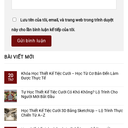
Lưu tên của tôi, email, và trang web trong trình duyệt
này cho lần bình luận kế tiếp của tôi.
BÀI VIẾT MỚI
Khóa Học Thiết Kế Tiệc Cưới – Học Từ Cơ Bản Đến Làm
20
Được Thực Tế
Th7
Không
có
Tự Học Thiết Kế Tiệc Cưới Có Khó Không? Lộ Trình Cho
bình
Người Mới Bắt Đầu
luận
ở
Không
Khóa
có
Học Thiết Kế Tiệc Cưới 3D Bằng SketchUp – Lộ Trình Thực
Học
bình
Chiến Từ A–Z
Thiết
luận
Kế
ở
Không
Tiệc
Tự
có