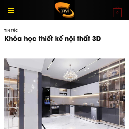
Bỏ
qua
0
nội
dung
TIN TỨC
Khóa học thiết kế nội thất 3D