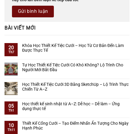
BÀI VIẾT MỚI
Khóa Học Thiết Kế Tiệc Cưới – Học Từ Cơ Bản Đến Làm
20
Được Thực Tế
Th7
Không
có
Tự Học Thiết Kế Tiệc Cưới Có Khó Không? Lộ Trình Cho
bình
Người Mới Bắt Đầu
luận
ở
Không
Khóa
có
Học Thiết Kế Tiệc Cưới 3D Bằng SketchUp – Lộ Trình Thực
Học
bình
Chiến Từ A–Z
Thiết
luận
Kế
ở
Không
Tiệc
Tự
có
Học thiết kế sinh nhật từ A–Z: Dễ học – Dễ làm – Ứng
Cưới
Học
bình
05
dụng thực tế
–
Thiết
luận
Th1
Học
Kế
ở
Không
Từ
Tiệc
Học
có
Cơ
Thiết Kế Cổng Cưới – Tạo Điểm Nhấn Ấn Tượng Cho Ngày
Cưới
Thiết
bình
10
Bản
Hạnh Phúc
Có
Kế
luận
Th11
Đến
Khó
Tiệc
ở