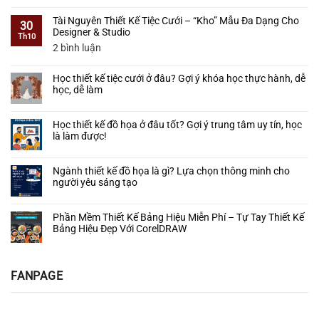
Không
Làm
Không?
Cưới
Học
có
Được
Lộ
Tài Nguyên Thiết Kế Tiệc Cưới – “Kho” Mẫu Đa Dạng Cho
3D
thiết
bình
30
Thực
Trình
Designer & Studio
Bằng
kế
luận
Th10
Tế
Cho
SketchUp
sinh
ở
ở
2 bình luận
Người
–
nhật
Thiết
Tài
Mới
Lộ
từ
Kế
Nguyên
Bắt
Trình
Học thiết kế tiệc cưới ở đâu? Gợi ý khóa học thực hành, dễ
A–
Cổng
Thiết
Đầu
Thực
học, dễ làm
Z:
Cưới
Kế
Chiến
Dễ
–
Tiệc
Không
Từ
học
Tạo
Cưới
có
A–
–
Học thiết kế đồ họa ở đâu tốt? Gợi ý trung tâm uy tín, học
Điểm
–
bình
Z
Dễ
là làm được!
Nhấn
“Kho”
luận
làm
Ấn
ở
Mẫu
Không
–
Tượng
Học
Đa
có
Ứng
Cho
Ngành thiết kế đồ họa là gì? Lựa chọn thông minh cho
thiết
Dạng
bình
dụng
Ngày
người yêu sáng tạo
kế
Cho
luận
thực
Hạnh
tiệc
Designer
ở
Không
tế
Phúc
cưới
&
Học
có
Phần Mềm Thiết Kế Bảng Hiệu Miễn Phí – Tự Tay Thiết Kế
ở
Studio
thiết
bình
Bảng Hiệu Đẹp Với CorelDRAW
đâu?
kế
luận
Gợi
đồ
ở
Không
ý
họa
Ngành
có
khóa
ở
thiết
bình
FANPAGE
học
đâu
kế
luận
thực
tốt?
đồ
ở
hành,
Gợi
họa
Phần
dễ
ý
là
Mềm