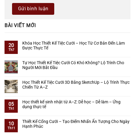
BÀI VIẾT MỚI
Khóa Học Thiết Kế Tiệc Cưới – Học Từ Cơ Bản Đến Làm
20
Được Thực Tế
Th7
Không
có
Tự Học Thiết Kế Tiệc Cưới Có Khó Không? Lộ Trình Cho
bình
Người Mới Bắt Đầu
luận
ở
Không
Khóa
có
Học Thiết Kế Tiệc Cưới 3D Bằng SketchUp – Lộ Trình Thực
Học
bình
Chiến Từ A–Z
Thiết
luận
Kế
ở
Không
Tiệc
Tự
có
Học thiết kế sinh nhật từ A–Z: Dễ học – Dễ làm – Ứng
Cưới
Học
bình
05
dụng thực tế
–
Thiết
luận
Th1
Học
Kế
ở
Không
Từ
Tiệc
Học
có
Cơ
Thiết Kế Cổng Cưới – Tạo Điểm Nhấn Ấn Tượng Cho Ngày
Cưới
Thiết
bình
10
Bản
Hạnh Phúc
Có
Kế
luận
Th11
Đến
Khó
Tiệc
ở
Không