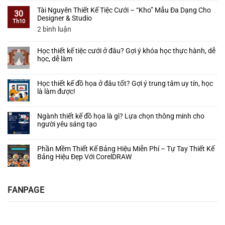
Làm
Không?
Cưới
Học
có
Được
Lộ
Tài Nguyên Thiết Kế Tiệc Cưới – “Kho” Mẫu Đa Dạng Cho
3D
thiết
bình
30
Thực
Trình
Designer & Studio
Bằng
kế
luận
Th10
Tế
Cho
SketchUp
sinh
ở
ở
2 bình luận
Người
–
nhật
Thiết
Tài
Mới
Lộ
từ
Kế
Nguyên
Bắt
Trình
Học thiết kế tiệc cưới ở đâu? Gợi ý khóa học thực hành, dễ
A–
Cổng
Thiết
Đầu
Thực
học, dễ làm
Z:
Cưới
Kế
Chiến
Dễ
–
Tiệc
Không
Từ
học
Tạo
Cưới
có
A–
–
Học thiết kế đồ họa ở đâu tốt? Gợi ý trung tâm uy tín, học
Điểm
–
bình
Z
Dễ
là làm được!
Nhấn
“Kho”
luận
làm
Ấn
ở
Mẫu
Không
–
Tượng
Học
Đa
có
Ứng
Cho
Ngành thiết kế đồ họa là gì? Lựa chọn thông minh cho
thiết
Dạng
bình
dụng
Ngày
người yêu sáng tạo
kế
Cho
luận
thực
Hạnh
tiệc
Designer
ở
Không
tế
Phúc
cưới
&
Học
có
Phần Mềm Thiết Kế Bảng Hiệu Miễn Phí – Tự Tay Thiết Kế
ở
Studio
thiết
bình
Bảng Hiệu Đẹp Với CorelDRAW
đâu?
kế
luận
Gợi
đồ
ở
Không
ý
họa
Ngành
có
khóa
ở
thiết
bình
FANPAGE
học
đâu
kế
luận
thực
tốt?
đồ
ở
hành,
Gợi
họa
Phần
dễ
ý
là
Mềm
học,
trung
gì?
Thiết